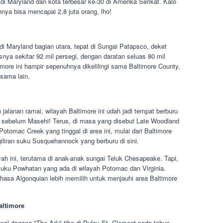
 di Maryland dan kota terbesar ke-30 di Amerika Serikat. Kalo
nya bisa mencapai 2,8 juta orang, lho!
 di Maryland bagian utara, tepat di Sungai Patapsco, deket
ya sekitar 92 mil persegi, dengan daratan seluas 80 mil
imore ini hampir sepenuhnya dikelilingi sama Baltimore County,
 sama lain.
alanan ramai, wilayah Baltimore ini udah jadi tempat berburu
un sebelum Masehi! Terus, di masa yang disebut Late Woodland
tomac Creek yang tinggal di area ini, mulai dari Baltimore
giliran suku Susquehannock yang berburu di sini.
yah ini, terutama di anak-anak sungai Teluk Chesapeake. Tapi,
uku Powhatan yang ada di wilayah Potomac dan Virginia.
hasa Algonquian lebih memilih untuk menjauhi area Baltimore
altimore
apal dagang "The Ark" tiba di Pulau St. Clement pada tahun