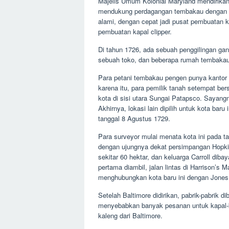
Majelis Umum Kolonial Maryland mendirikan
mendukung perdagangan tembakau dengan Ero
alami, dengan cepat jadi pusat pembuatan k
pembuatan kapal clipper.
Di tahun 1726, ada sebuah penggilingan gand
sebuah toko, dan beberapa rumah tembakau
Para petani tembakau pengen punya kantor
karena itu, para pemilik tanah setempat bers
kota di sisi utara Sungai Patapsco. Sayang
Akhirnya, lokasi lain dipilih untuk kota baru
tanggal 8 Agustus 1729.
Para surveyor mulai menata kota ini pada ta
dengan ujungnya dekat persimpangan Hopkin
sekitar 60 hektar, dan keluarga Carroll diba
pertama diambil, jalan lintas di Harrison’s
menghubungkan kota baru ini dengan Jones 
Setelah Baltimore didirikan, pabrik-pabrik
menyebabkan banyak pesanan untuk kapal-k
kaleng dari Baltimore.