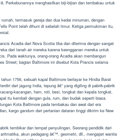
18. Perkebunannya menghasilkan biji-bijian dan tembakau untuk
27 rumah, termasuk gereja dan dua kedai minuman, dengan
lls Point telah dihuni di sebelah timur. Ketiga permukiman itu,
rsial.
ncis Acadia dari Nova Scotia tiba dan diterima dengan sangat
reka dari tanah air mereka karena keengganan mereka untuk
cis. Pada waktunya, orang-orang Acadia akan membangun
es Street; bagian Baltimore ini disebut Kota Prancis selama
 tahun 1756, sebuah kapal Baltimore berlayar ke Hindia Barat
diri dari jagung India, tepung â€“ yang digiling di pabrik-pabrik
kacang-kacangan, ham, roti, besi, tongkat dan kepala tongkat,
pal itu kembali dengan gula, rum, dan budak seperti biasa.
ntungan Kota Baltimore pada tembakau dan awal dari era
n, kargo gandum dari pertanian dataran tinggi dikirim ke New
abrik tembikar dan tempat penyulingan. Seorang pendidik dari
ritmatika, akun pedagang â€™, geometri, dll., mengajari wanita