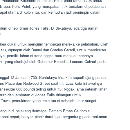
 Pelabuhan Baltimore di Locust Point pada tahun 1706 untuk
pa. Fells Point, yang merupakan titik terdalam di pelabuhan
apal utama di koloni itu, dan kemudian jadi pemimpin dalam
um di tepi timur Jones Falls. Di dekatnya, ada tiga rumah,
.
 bea cukai untuk mengirim tembakau mereka ke pelabuhan. Oleh
atu, dipimpin oleh Daniel dan Charles Carroll, untuk mendirikan
nya, pemilik lahan di sana nggak mau menjual tanahnya.
 ini, yang disetujui oleh Gubernur Benedict Leonard Calvert pada
nggal 12 Januari 1730. Bentuknya kira-kira seperti ujung panah,
s Place dan Redwood Street saat ini. Luas kota ini awalnya
yar sekitar 600 poundsterling untuk itu. Nggak lama setelah lahan
 Marsh dan jembatan di Jones Falls dibangun untuk
Town, pemukiman yang lebih tua di sebelah timur sungai.
 dibangun di belakang dermaga. Demam Emas California
apal cepat; banyak pionir darat juga bergantung pada makanan