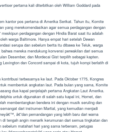
ertiser pertama kali diterbitkan oleh William Goddard pada
em kantor pos pertama di Amerika Serikat. Tahun itu, Komite
ahkan yang merekomendasikan agar semua perdagangan dengan
€” meskipun perdagangan dengan Hindia Barat saat itu adalah
oleh warga Baltimore. Hanya empat hari setelah Dewan
ndasi serupa dan sebelum berita itu dibawa ke Teluk, warga
 bahwa mereka mendukung konvensi perwakilan dari semua
ulan Desember, dan Mordecai Gist terpilih sebagai kapten.
 Lexington dan Concord sampai di kota, tujuh kompi berlatih di
kontribusi terbesarnya ke laut. Pada Oktober 1775, Kongres
ntuk membentuk angkatan laut. Pada bulan yang sama, Komite
emasang dua kapal penjelajah pertama Angkatan Laut Amerika.
delphia untuk digunakan di salah satu kapal ini, Hornet, dan
telah membentangkan bendera ini dengan musik seruling dan
semangat dari instrumen Martial, yang kemudian menjadi
 Barneyâ€™, â€˜dan pemandangan yang lebih baru dari warna
di tengah angin menarik kerumunan dari semua tingkatan dan
n sebelum matahari hari yang sama terbenam, petugas
h kru â€œpemberontakâ€ yang ceria atau Hornet.