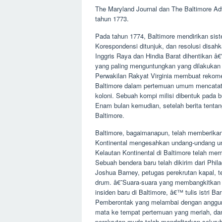
The Maryland Journal dan The Baltimore Adv
tahun 1773.
Pada tahun 1774, Baltimore mendirikan sist
Korespondensi ditunjuk, dan resolusi dis
Inggris Raya dan Hindia Barat dihentikan â
yang paling menguntungkan yang dilakukan 
Perwakilan Rakyat Virginia membuat rekome
Baltimore dalam pertemuan umum mencatat
koloni. Sebuah kompi milisi dibentuk pada b
Enam bulan kemudian, setelah berita tentang
Baltimore.
Baltimore, bagaimanapun, telah memberikan 
Kontinental mengesahkan undang-undang u
Kelautan Kontinental di Baltimore telah m
Sebuah bendera baru telah dikirim dari Phila
Joshua Barney, petugas perekrutan kapal, 
drum. â€˜Suara-suara yang membangkitkan 
insiden baru di Baltimore, â€™ tulis istri
Pemberontak yang melambai dengan anggun 
mata ke tempat pertemuan yang meriah, da
perekrutan muda telah mendaftarkan seluru