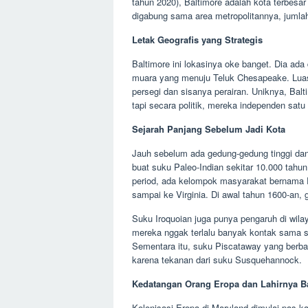
tahun 2020), Baltimore adalah kota terbesar
digabung sama area metropolitannya, jumlah
Letak Geografis yang Strategis
Baltimore ini lokasinya oke banget. Dia ada
muara yang menuju Teluk Chesapeake. Luasn
persegi dan sisanya perairan. Uniknya, Balt
tapi secara politik, mereka independen satu
Sejarah Panjang Sebelum Jadi Kota
Jauh sebelum ada gedung-gedung tinggi dan j
buat suku Paleo-Indian sekitar 10.000 tah
period, ada kelompok masyarakat bernama Po
sampai ke Virginia. Di awal tahun 1600-an, 
Suku Iroquoian juga punya pengaruh di wila
mereka nggak terlalu banyak kontak sama s
Sementara itu, suku Piscataway yang berba
karena tekanan dari suku Susquehannock.
Kedatangan Orang Eropa dan Lahirnya B
Kolonisasi Eropa di Maryland dimulai pas k