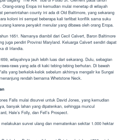
. Orang-orang Eropa ini kemudian mulai menetap di wilayah
at pemerintahan county ini ada di Old Baltimore, yang sekarang
ara koloni ini sempat beberapa kali terlibat konflik sama suku
urang karena penyakit menular yang dibawa oleh orang Eropa.
tahun 1651. Namanya diambil dari Cecil Calvert, Baron Baltimore
ng juga pendiri Provinsi Maryland. Keluarga Calvert sendiri dapat
a di Irlandia.
659, wilayahnya jauh lebih luas dari sekarang. Dulu, sebagian
rawa-rawa yang ada di kaki tebing-tebing berhutan. Di bawah
 Falls yang berkelok-kelok sebelum akhirnya mengalir ke Sungai
 semenanjung rendah bernama Whetstone Neck.
han
Jones Falls mulai disurvei untuk David Jones, yang kemudian
ya, banyak lahan yang dipatenkan, sehingga muncul
, Hale’s Folly, dan Fell’s Prospect.
l melakukan survei ulang dan mematenkan sekitar 1.000 hektar