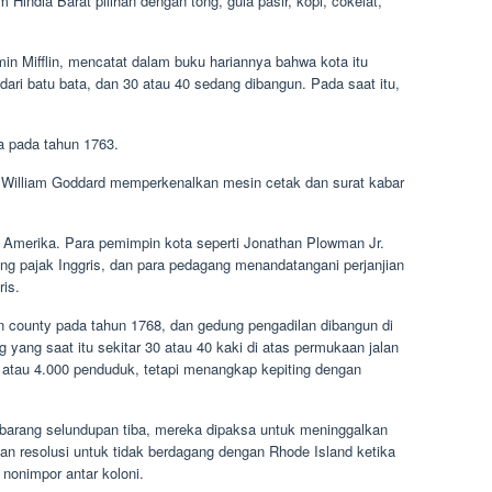
Hindia Barat pilihan dengan tong, gula pasir, kopi, cokelat,
in Mifflin, mencatat dalam buku hariannya bahwa kota itu
dari batu bata, dan 30 atau 40 sedang dibangun. Pada saat itu,
a pada tahun 1763.
 William Goddard memperkenalkan mesin cetak dan surat kabar
 Amerika. Para pemimpin kota seperti Jonathan Plowman Jr.
 pajak Inggris, dan para pedagang menandatangani perjanjian
is.
an county pada tahun 1768, dan gedung pengadilan dibangun di
yang saat itu sekitar 30 atau 40 kaki di atas permukaan jalan
iga atau 4.000 penduduk, tetapi menangkap kepiting dengan
 barang selundupan tiba, mereka dipaksa untuk meninggalkan
an resolusi untuk tidak berdagang dengan Rhode Island ketika
 nonimpor antar koloni.