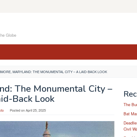
the Globe
IMORE, MARYLAND: THE MONUMENTAL CITY – A LAID-BACK LOOK
and: The Monumental City –
Rec
id-Back Look
The Bu
sto
Posted on
April 25, 2025
Bat Mas
Deadlie
Civil W