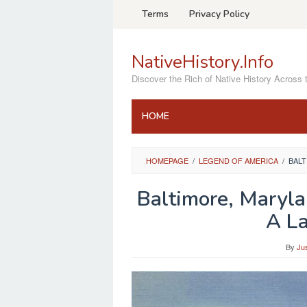
Skip
Terms
Privacy Policy
to
content
NativeHistory.Info
Discover the Rich of Native History Across 
HOME
HOMEPAGE
/
LEGEND OF AMERICA
/
BALT
Baltimore, Maryl
A La
By
Ju