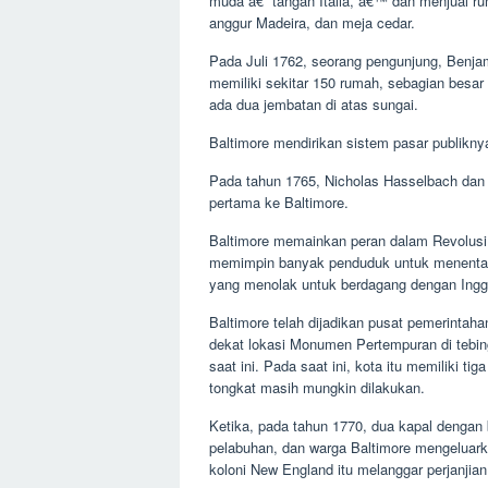
muda â€˜ tangan Italia, â€™ dan menjual rum 
anggur Madeira, dan meja cedar.
Pada Juli 1762, seorang pengunjung, Benjam
memiliki sekitar 150 rumah, sebagian besar 
ada dua jembatan di atas sungai.
Baltimore mendirikan sistem pasar publikny
Pada tahun 1765, Nicholas Hasselbach dan
pertama ke Baltimore.
Baltimore memainkan peran dalam Revolusi
memimpin banyak penduduk untuk menentang
yang menolak untuk berdagang dengan Inggr
Baltimore telah dijadikan pusat pemerintah
dekat lokasi Monumen Pertempuran di tebing 
saat ini. Pada saat ini, kota itu memiliki t
tongkat masih mungkin dilakukan.
Ketika, pada tahun 1770, dua kapal dengan
pelabuhan, dan warga Baltimore mengeluark
koloni New England itu melanggar perjanjian