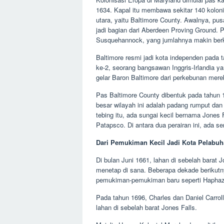
1634. Kapal itu membawa sekitar 140 koloni
utara, yaitu Baltimore County. Awalnya, pus
jadi bagian dari Aberdeen Proving Ground. P
Susquehannock, yang jumlahnya makin berk
Baltimore resmi jadi kota independen pada 
ke-2, seorang bangsawan Inggris-Irlandia ya
gelar Baron Baltimore dari perkebunan merek
Pas Baltimore County dibentuk pada tahun 1
besar wilayah ini adalah padang rumput dan 
tebing itu, ada sungai kecil bernama Jones
Patapsco. Di antara dua perairan ini, ada
Dari Pemukiman Kecil Jadi Kota Pelabu
Di bulan Juni 1661, lahan di sebelah barat 
menetap di sana. Beberapa dekade berikutn
pemukiman-pemukiman baru seperti Haphazard
Pada tahun 1696, Charles dan Daniel Carrol
lahan di sebelah barat Jones Falls.