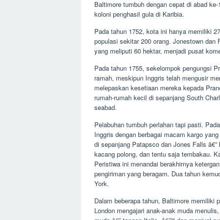
Baltimore tumbuh dengan cepat di abad ke-
koloni penghasil gula di Karibia.
Pada tahun 1752, kota ini hanya memiliki 
populasi sekitar 200 orang. Jonestown dan Fe
yang meliputi 60 hektar, menjadi pusat kome
Pada tahun 1755, sekelompok pengungsi Pra
ramah, meskipun Inggris telah mengusir me
melepaskan kesetiaan mereka kepada Pran
rumah-rumah kecil di sepanjang South Charl
seabad.
Pelabuhan tumbuh perlahan tapi pasti. Pada
Inggris dengan berbagai macam kargo yang ter
di sepanjang Patapsco dan Jones Falls â€” 
kacang polong, dan tentu saja tembakau. Ka
Peristiwa ini menandai berakhirnya keterga
pengiriman yang beragam. Dua tahun kemudia
York.
Dalam beberapa tahun, Baltimore memiliki p
London mengajari anak-anak muda menulis, a