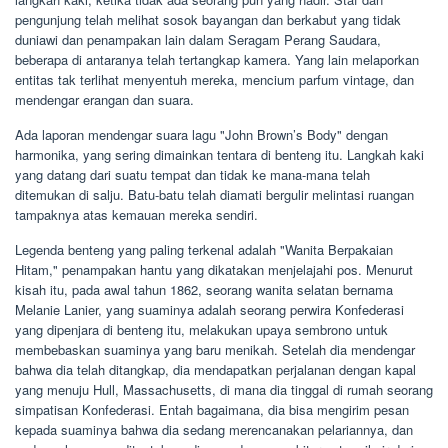
pengunjung telah melihat sosok bayangan dan berkabut yang tidak
duniawi dan penampakan lain dalam Seragam Perang Saudara,
beberapa di antaranya telah tertangkap kamera. Yang lain melaporkan
entitas tak terlihat menyentuh mereka, mencium parfum vintage, dan
mendengar erangan dan suara.
Ada laporan mendengar suara lagu "John Brown’s Body" dengan
harmonika, yang sering dimainkan tentara di benteng itu. Langkah kaki
yang datang dari suatu tempat dan tidak ke mana-mana telah
ditemukan di salju. Batu-batu telah diamati bergulir melintasi ruangan
tampaknya atas kemauan mereka sendiri.
Legenda benteng yang paling terkenal adalah "Wanita Berpakaian
Hitam," penampakan hantu yang dikatakan menjelajahi pos. Menurut
kisah itu, pada awal tahun 1862, seorang wanita selatan bernama
Melanie Lanier, yang suaminya adalah seorang perwira Konfederasi
yang dipenjara di benteng itu, melakukan upaya sembrono untuk
membebaskan suaminya yang baru menikah. Setelah dia mendengar
bahwa dia telah ditangkap, dia mendapatkan perjalanan dengan kapal
yang menuju Hull, Massachusetts, di mana dia tinggal di rumah seorang
simpatisan Konfederasi. Entah bagaimana, dia bisa mengirim pesan
kepada suaminya bahwa dia sedang merencanakan pelariannya, dan