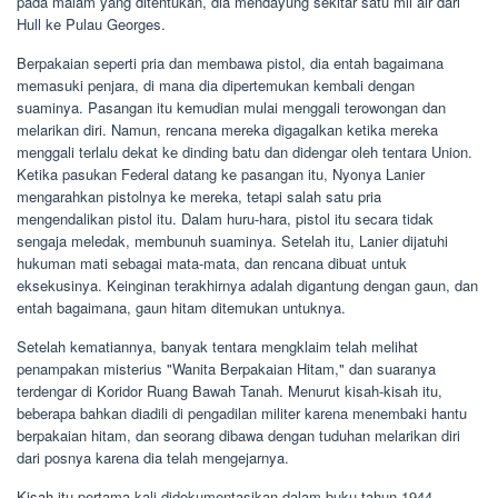
pada malam yang ditentukan, dia mendayung sekitar satu mil air dari
Hull ke Pulau Georges.
Berpakaian seperti pria dan membawa pistol, dia entah bagaimana
memasuki penjara, di mana dia dipertemukan kembali dengan
suaminya. Pasangan itu kemudian mulai menggali terowongan dan
melarikan diri. Namun, rencana mereka digagalkan ketika mereka
menggali terlalu dekat ke dinding batu dan didengar oleh tentara Union.
Ketika pasukan Federal datang ke pasangan itu, Nyonya Lanier
mengarahkan pistolnya ke mereka, tetapi salah satu pria
mengendalikan pistol itu. Dalam huru-hara, pistol itu secara tidak
sengaja meledak, membunuh suaminya. Setelah itu, Lanier dijatuhi
hukuman mati sebagai mata-mata, dan rencana dibuat untuk
eksekusinya. Keinginan terakhirnya adalah digantung dengan gaun, dan
entah bagaimana, gaun hitam ditemukan untuknya.
Setelah kematiannya, banyak tentara mengklaim telah melihat
penampakan misterius "Wanita Berpakaian Hitam," dan suaranya
terdengar di Koridor Ruang Bawah Tanah. Menurut kisah-kisah itu,
beberapa bahkan diadili di pengadilan militer karena menembaki hantu
berpakaian hitam, dan seorang dibawa dengan tuduhan melarikan diri
dari posnya karena dia telah mengejarnya.
Kisah itu pertama kali didokumentasikan dalam buku tahun 1944