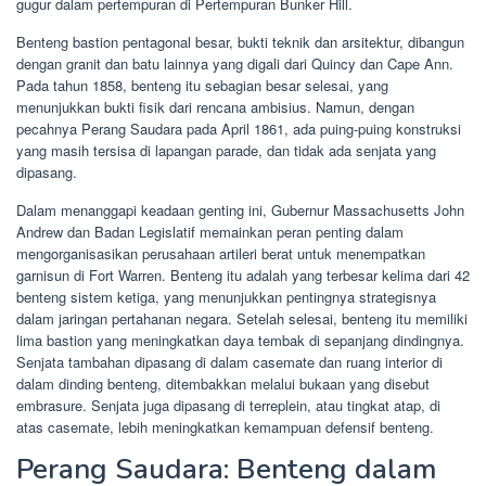
gugur dalam pertempuran di Pertempuran Bunker Hill.
Benteng bastion pentagonal besar, bukti teknik dan arsitektur, dibangun
dengan granit dan batu lainnya yang digali dari Quincy dan Cape Ann.
Pada tahun 1858, benteng itu sebagian besar selesai, yang
menunjukkan bukti fisik dari rencana ambisius. Namun, dengan
pecahnya Perang Saudara pada April 1861, ada puing-puing konstruksi
yang masih tersisa di lapangan parade, dan tidak ada senjata yang
dipasang.
Dalam menanggapi keadaan genting ini, Gubernur Massachusetts John
Andrew dan Badan Legislatif memainkan peran penting dalam
mengorganisasikan perusahaan artileri berat untuk menempatkan
garnisun di Fort Warren. Benteng itu adalah yang terbesar kelima dari 42
benteng sistem ketiga, yang menunjukkan pentingnya strategisnya
dalam jaringan pertahanan negara. Setelah selesai, benteng itu memiliki
lima bastion yang meningkatkan daya tembak di sepanjang dindingnya.
Senjata tambahan dipasang di dalam casemate dan ruang interior di
dalam dinding benteng, ditembakkan melalui bukaan yang disebut
embrasure. Senjata juga dipasang di terreplein, atau tingkat atap, di
atas casemate, lebih meningkatkan kemampuan defensif benteng.
Perang Saudara: Benteng dalam