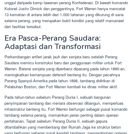
unggul daripada kamp tawanan perang Konfederasi. Di bawah komando
Kolonel Justin Dimick dan penggantinya, Fort Warren hanya mencatat
13 kematian di antara lebih dari 1.000 tahanan yang dikurung di sana
selama perang, yang merupakan bukti kondisi yang relatif manusiawi
dari fasilitas tersebut.
Era Pasca-Perang Saudara:
Adaptasi dan Transformasi
Perkembangan artileri jarak jauh dan senjata baru setelah Perang
Saudara memicu konstruksi baru dan penggunaan militer untuk Fort
Warren. Baterai senjata yang diperbarui dipasang pada tahun 1890-an,
meningkatkan kemampuan defensif benteng itu. Dengan pecahnya
Perang Spanyol-Amerika pada tahun 1898, tambang didirikan di
Pelabuhan Boston, dan Fort Warren kembali ke dinas militer aktif.
Pada tahun-tahun sebelum Perang Dunia I, sebuah bangunan
penyimpanan tambang dan menara observasi dibangun, memperluas
infrastruktur benteng itu. Fort Warren berfungsi sebagai pusat komando
tambang selama perang, memainkan peran penting dalam operasi
pertahanan. Tepat sebelum Perang Dunia II, sebuah gapura
ditambahkan yang membentang dari Rumah Jaga ke struktur beton
yang berfungsi sebagai pusat kendali tambang, mengantisipasi potensi