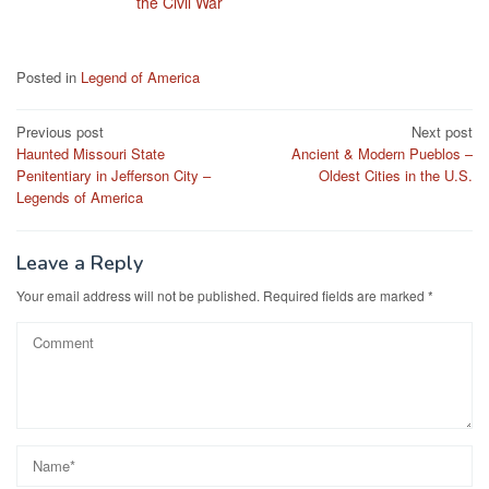
the Civil War
Posted in
Legend of America
Post
Previous post
Next post
Haunted Missouri State
Ancient & Modern Pueblos –
navigation
Penitentiary in Jefferson City –
Oldest Cities in the U.S.
Legends of America
Leave a Reply
Your email address will not be published.
Required fields are marked
*