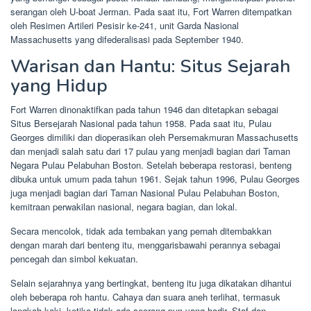
serangan oleh U-boat Jerman. Pada saat itu, Fort Warren ditempatkan
oleh Resimen Artileri Pesisir ke-241, unit Garda Nasional
Massachusetts yang difederalisasi pada September 1940.
Warisan dan Hantu: Situs Sejarah
yang Hidup
Fort Warren dinonaktifkan pada tahun 1946 dan ditetapkan sebagai
Situs Bersejarah Nasional pada tahun 1958. Pada saat itu, Pulau
Georges dimiliki dan dioperasikan oleh Persemakmuran Massachusetts
dan menjadi salah satu dari 17 pulau yang menjadi bagian dari Taman
Negara Pulau Pelabuhan Boston. Setelah beberapa restorasi, benteng
dibuka untuk umum pada tahun 1961. Sejak tahun 1996, Pulau Georges
juga menjadi bagian dari Taman Nasional Pulau Pelabuhan Boston,
kemitraan perwakilan nasional, negara bagian, dan lokal.
Secara mencolok, tidak ada tembakan yang pernah ditembakkan
dengan marah dari benteng itu, menggarisbawahi perannya sebagai
pencegah dan simbol kekuatan.
Selain sejarahnya yang bertingkat, benteng itu juga dikatakan dihantui
oleh beberapa roh hantu. Cahaya dan suara aneh terlihat, termasuk
langkah kaki, ketika tidak ada seorang pun yang hadir. Staf dan