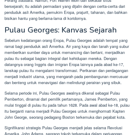
Perang Saudara. Namun, Fort Warren lebih dari sekadar situs
bersejarah; itu adalah permadani yang dijalin dengan cerita-cerita dari
penduduk asli Amerika, pemukim Eropa, prajurit, tahanan, dan bahkan
bisikan hantu yang berlama-lama di koridornya.
Pulau Georges: Kanvas Sejarah
Sebelum kedatangan orang Eropa, Pulau Georges adalah tempat yang
ramai bagi penduduk asli Amerika. Air yang kaya dan tanah yang subur
memberikan sumber daya untuk memancing dan bertani, menjadikan
pulau itu sebagai bagian integral dari kehidupan mereka. Dengan
datangnya orang Inggris dan imigran Eropa lainnya pada abad ke-17,
lanskap pulau itu mengalami transformasi. Perikanan dan perdagangan
menjadi industri utama, yang mengarah pada pembangunan mercusuar
dan benteng untuk menavigasi dan melindungi perairan yang sibuk.
Selama periode ini, Pulau Georges awalnya dikenal sebagai Pulau
Pemberton, dinamai dari pemilik pertamanya, James Pemberton, yang
mulai tinggal di pulau itu pada tahun 1628. Pada awal abad ke-18, pulau
itu berganti nama menjadi Pulau Georges untuk menghormati Kapten
John George, seorang pedagang Boston terkemuka dan pejabat kota.
Signifikansi strategis Pulau Georges menjadi jelas selama Revolusi
Amerika. John Adams, seorang tokoh terkemuka dalam perjuangan