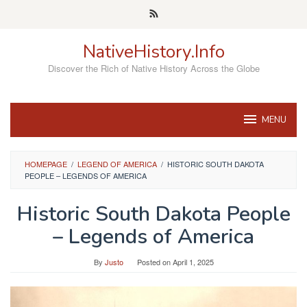
Skip
to
content
NativeHistory.Info
Discover the Rich of Native History Across the Globe
MENU
HOMEPAGE
/
LEGEND OF AMERICA
/
HISTORIC SOUTH DAKOTA
PEOPLE – LEGENDS OF AMERICA
Historic South Dakota People
– Legends of America
By
Justo
Posted on
April 1, 2025