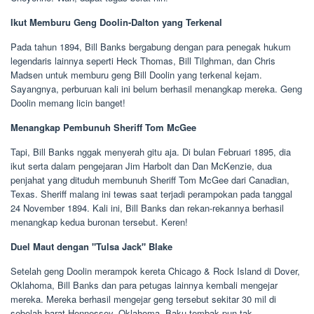
Ikut Memburu Geng Doolin-Dalton yang Terkenal
Pada tahun 1894, Bill Banks bergabung dengan para penegak hukum
legendaris lainnya seperti Heck Thomas, Bill Tilghman, dan Chris
Madsen untuk memburu geng Bill Doolin yang terkenal kejam.
Sayangnya, perburuan kali ini belum berhasil menangkap mereka. Geng
Doolin memang licin banget!
Menangkap Pembunuh Sheriff Tom McGee
Tapi, Bill Banks nggak menyerah gitu aja. Di bulan Februari 1895, dia
ikut serta dalam pengejaran Jim Harbolt dan Dan McKenzie, dua
penjahat yang dituduh membunuh Sheriff Tom McGee dari Canadian,
Texas. Sheriff malang ini tewas saat terjadi perampokan pada tanggal
24 November 1894. Kali ini, Bill Banks dan rekan-rekannya berhasil
menangkap kedua buronan tersebut. Keren!
Duel Maut dengan "Tulsa Jack" Blake
Setelah geng Doolin merampok kereta Chicago & Rock Island di Dover,
Oklahoma, Bill Banks dan para petugas lainnya kembali mengejar
mereka. Mereka berhasil mengejar geng tersebut sekitar 30 mil di
sebelah barat Hennessey, Oklahoma. Baku tembak pun tak