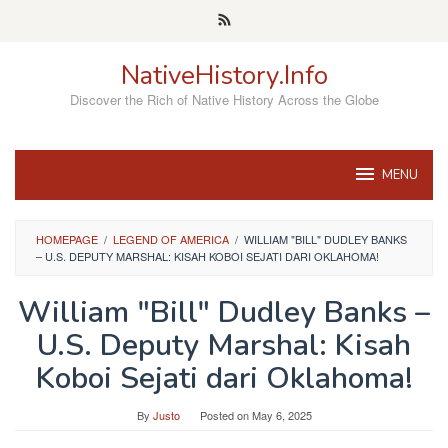
Skip
to
content
NativeHistory.Info
Discover the Rich of Native History Across the Globe
MENU
HOMEPAGE
/
LEGEND OF AMERICA
/
WILLIAM "BILL" DUDLEY BANKS
– U.S. DEPUTY MARSHAL: KISAH KOBOI SEJATI DARI OKLAHOMA!
William "Bill" Dudley Banks –
U.S. Deputy Marshal: Kisah
Koboi Sejati dari Oklahoma!
By
Justo
Posted on
May 6, 2025