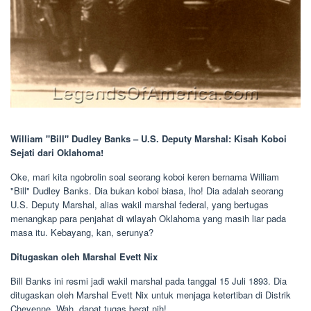
William "Bill" Dudley Banks – U.S. Deputy Marshal: Kisah Koboi
Sejati dari Oklahoma!
Oke, mari kita ngobrolin soal seorang koboi keren bernama William
"Bill" Dudley Banks. Dia bukan koboi biasa, lho! Dia adalah seorang
U.S. Deputy Marshal, alias wakil marshal federal, yang bertugas
menangkap para penjahat di wilayah Oklahoma yang masih liar pada
masa itu. Kebayang, kan, serunya?
Ditugaskan oleh Marshal Evett Nix
Bill Banks ini resmi jadi wakil marshal pada tanggal 15 Juli 1893. Dia
ditugaskan oleh Marshal Evett Nix untuk menjaga ketertiban di Distrik
Cheyenne. Wah, dapat tugas berat nih!